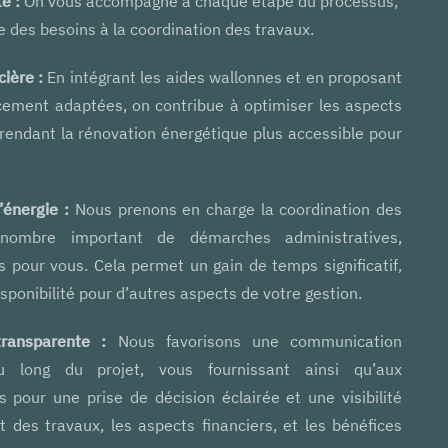
e :
On vous accompagne à chaque étape du processus,
e des besoins à la coordination des travaux.
ière :
En intégrant les aides wallonnes et en proposant
cement adaptées, on contribue à optimiser les aspects
, rendant la rénovation énergétique plus accessible pour
’énergie :
Nous prenons en charge la coordination des
nombre important de démarches administratives,
us pour vous. Cela permet un gain de temps significatif,
isponibilité pour d’autres aspects de votre gestion.
ransparente :
Nous favorisons une communication
u long du projet, vous fournissant ainsi qu’aux
és pour une prise de décision éclairée et une visibilité
t des travaux, les aspects financiers, et les bénéfices