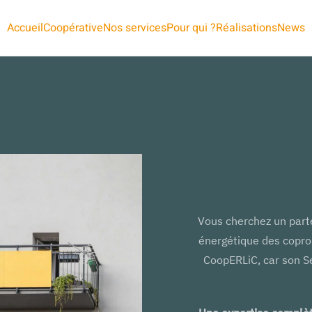
Accueil
Coopérative
Nos services
Pour qui ?
Réalisations
News
Vous cherchez un parte
énergétique des copro
CoopERLiC, car son S