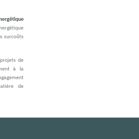
ergétique
nergétique
es surcoûts
projets de
ement à la
engagement
atière de