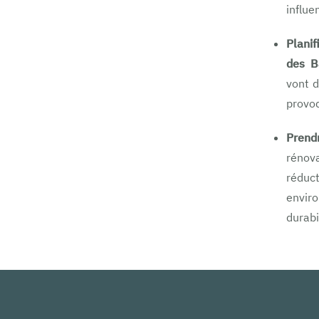
influe
Planif
des B
vont d
provo
Prend
rénov
réduc
envir
durabi