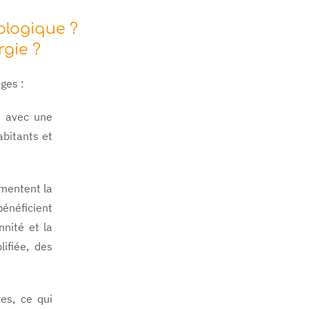
ologique ?
rgie ?
ges :
é avec une
abitants et
mentent la
énéficient
nnité et la
ifiée, des
es, ce qui