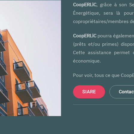
CoopERLiC
, grâce à son S
Énergétique, sera là po
copropriétaires/membres de 
CoopERLiC
pourra également 
(prêts et/ou primes) dispo
Cette assistance permet d
économique.
Pour voir, tous ce que CoopE
SIARE
Contac