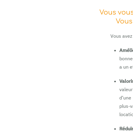
Vous vous
Vous 
Vous avez 
Amélio
bonne 
a un e
Valori
valeu
d’une 
plus-v
locati
Rédui