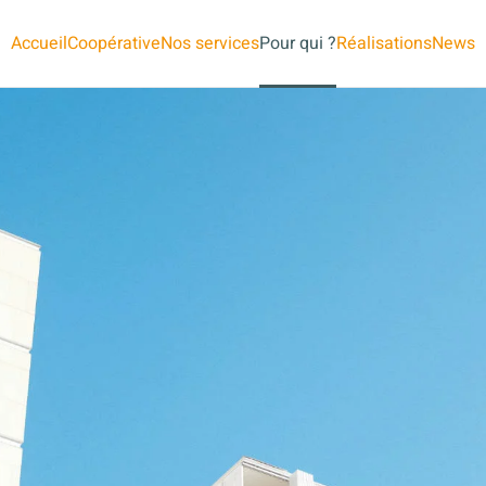
Accueil
Coopérative
Nos services
Pour qui ?
Réalisations
News