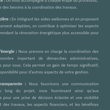
e :
On vous accompagne à chaque étape du processus,
e des besoins à la coordination des travaux.
ière :
En intégrant les aides wallonnes et en proposant
cement adaptées, on contribue à optimiser les aspects
, rendant la rénovation énergétique plus accessible pour
’énergie :
Nous prenons en charge la coordination des
nombre important de démarches administratives,
us pour vous. Cela permet un gain de temps significatif,
isponibilité pour d’autres aspects de votre gestion.
ransparente :
Nous favorisons une communication
u long du projet, vous fournissant ainsi qu’aux
és pour une prise de décision éclairée et une visibilité
t des travaux, les aspects financiers, et les bénéfices