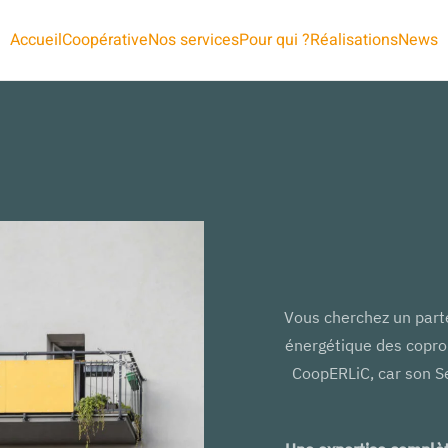
Accueil
Coopérative
Nos services
Pour qui ?
Réalisations
News
Vous cherchez un parte
énergétique des copro
CoopERLiC, car son S